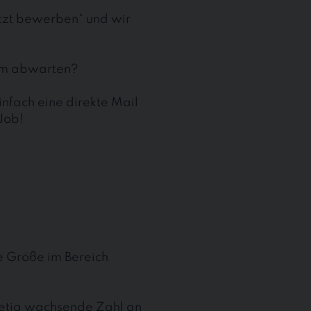
etzt bewerben“ und wir
aum abwarten?
nfach eine direkte Mail
Job!
te Größe im Bereich
stetig wachsende Zahl an