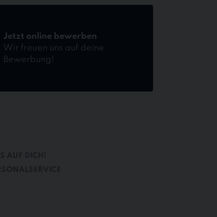
Jetzt online bewerben
Wir freuen uns auf deine
Bewerbung!
B
S AUF DICH!
RSONALSERVICE