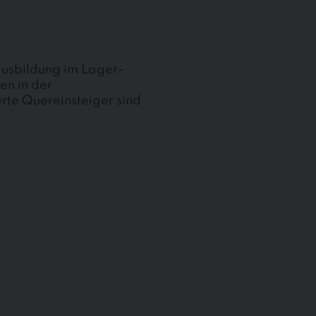
ausbildung im Lager-
en in der
te Quereinsteiger sind