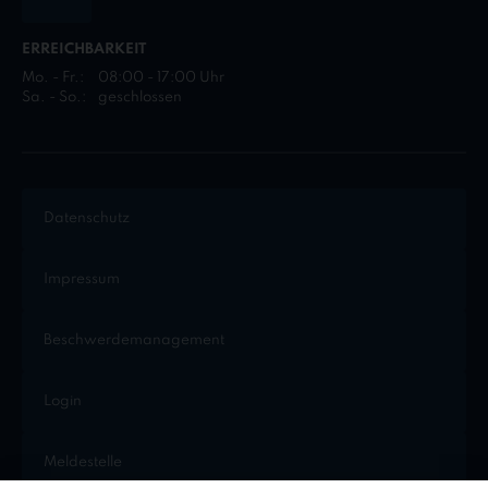
ERREICHBARKEIT
Mo. - Fr.:
08:00 - 17:00 Uhr
Sa. - So.:
geschlossen
Datenschutz
Impressum
Beschwerdemanagement
Login
Meldestelle