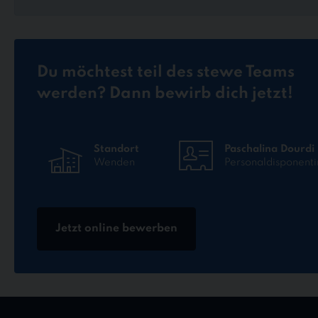
Du möchtest teil des stewe Teams
werden? Dann bewirb dich jetzt!
Standort
Paschalina Dourdi
Wenden
Personaldisponenti
Jetzt online bewerben