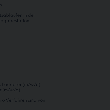
n
tsabläufen in der
Abgabestation,
 Lackierer (m/w/d),
er (m/w/d)
ix-Verfahren sind von