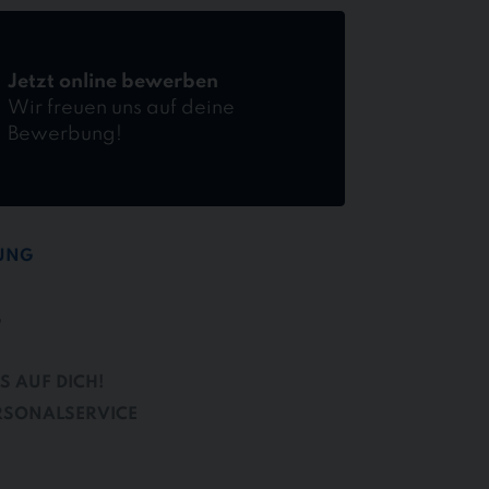
Jetzt online bewerben
Wir freuen uns auf deine
Bewerbung!
TUNG
B
S AUF DICH!
RSONALSERVICE