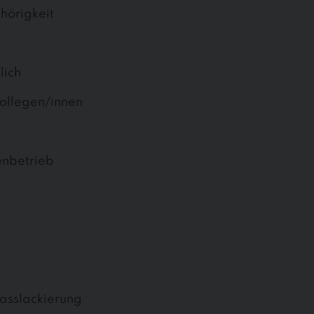
hörigkeit
lich
ollegen/innen
enbetrieb
Nasslackierung