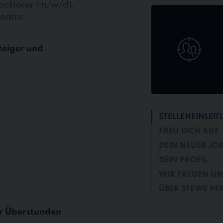
lackierer (m/w/d),
Jetzt
Teams.
online
bewerben
teiger und
STELLENEINLEI
FREU DICH AUF
DEIN NEUER JO
DEIN PROFIL
WIR FREUEN UN
ÜBER STEWE PE
r Überstunden