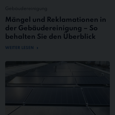
Gebäudereinigung
Mängel und Reklamationen in
der Gebäudereinigung – So
behalten Sie den Überblick
WEITER LESEN
Mehr
Energie
durch
Sauberkeit
–
Wie
Photovoltaikreinigung
die
Effizienz
steigert