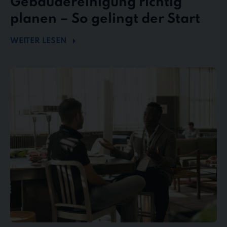
Gebäudereinigung richtig
planen – So gelingt der Start
WEITER LESEN
Mängel
und
Reklamationen
in
der
Gebäudereinigung
–
So
behalten
Sie
den
Überblick