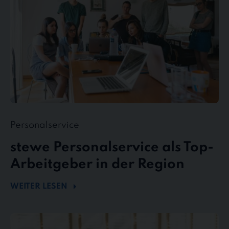
in
der
Region
Personalservice
stewe Personalservice als Top-
Arbeitgeber in der Region
WEITER LESEN
Flexibel