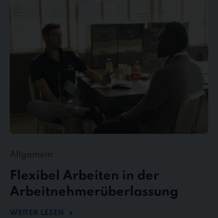
Arbeiten
in
der
Arbeitnehmerüberlassung
Allgemein
Flexibel Arbeiten in der
Arbeitnehmerüberlassung
WEITER LESEN