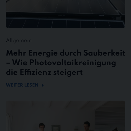
Allgemein
Mehr Energie durch Sauberkeit
– Wie Photovoltaikreinigung
die Effizienz steigert
WEITER LESEN
stewe
Personalservice
als
Top-
Arbeitgeber