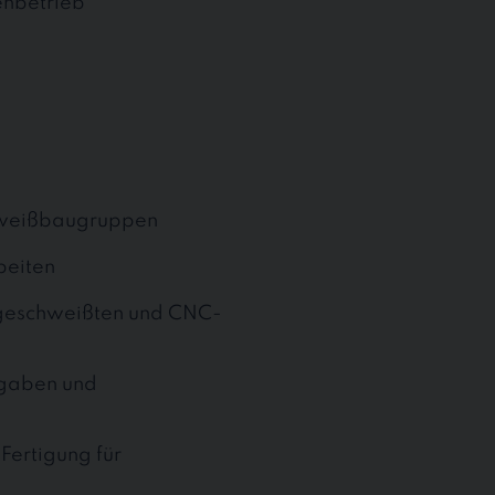
enbetrieb
hweißbaugruppen
beiten
m geschweißten und CNC-
rgaben und
Fertigung für