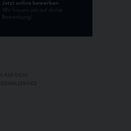
Jetzt online bewerben
Wir freuen uns auf deine
Bewerbung!
B
S AUF DICH!
RSONALSERVICE