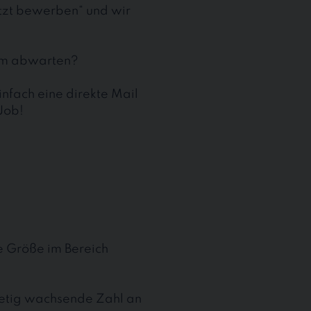
etzt bewerben“ und wir
aum abwarten?
nfach eine direkte Mail
Job!
te Größe im Bereich
stetig wachsende Zahl an