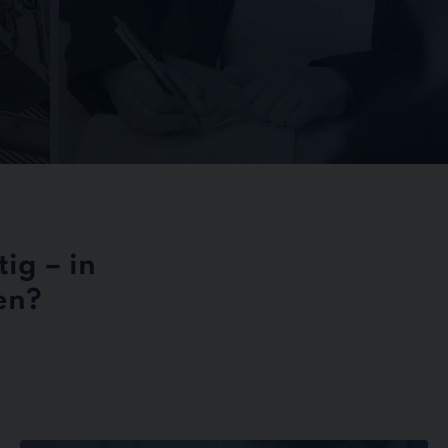
ig – in
en?