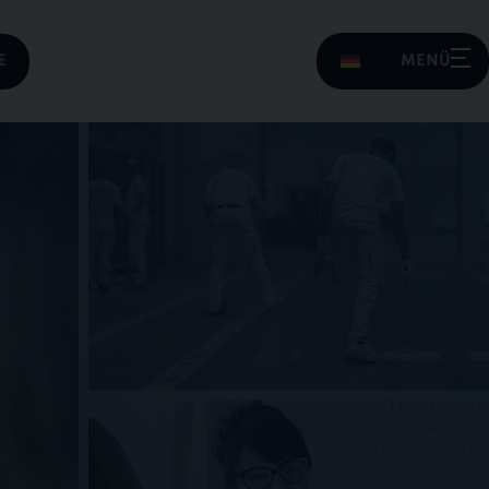
E
MENÜ