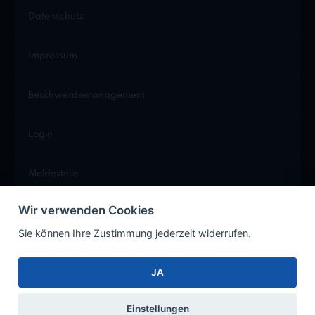
Datenschutz
Impressum
Beschwerdemanagement
Login
Meldestelle
Wir verwenden Cookies
Cookie Einstellungen
Sie können Ihre Zustimmung jederzeit widerrufen.
JA
Facebook
Instagram
Xing
LinkedIn
Einstellungen