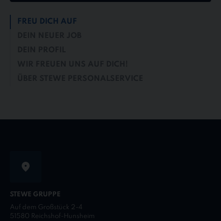
FREU DICH AUF
DEIN NEUER JOB
DEIN PROFIL
WIR FREUEN UNS AUF DICH!
ÜBER STEWE PERSONALSERVICE
STEWE GRUPPE
Auf dem Großstück 2-4
51580 Reichshof-Hunsheim