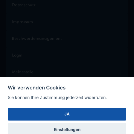
Datenschutz
Impressum
Beschwerdemanagement
Login
Meldestelle
Wir verwenden Cookies
Cookie Einstellungen
Sie können Ihre Zustimmung jederzeit widerrufen.
JA
Facebook
Instagram
Xing
LinkedIn
Einstellungen