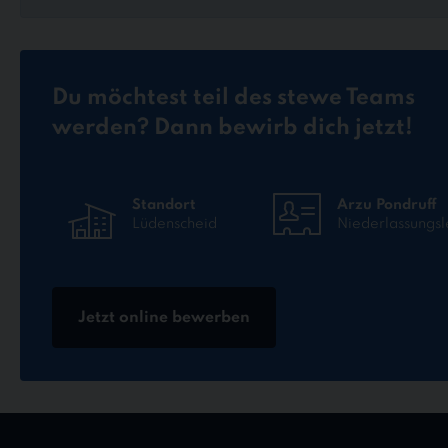
Du möchtest teil des stewe Teams
werden? Dann bewirb dich jetzt!
Standort
Arzu Pondruff
Lüdenscheid
Niederlassungsl
Jetzt online bewerben