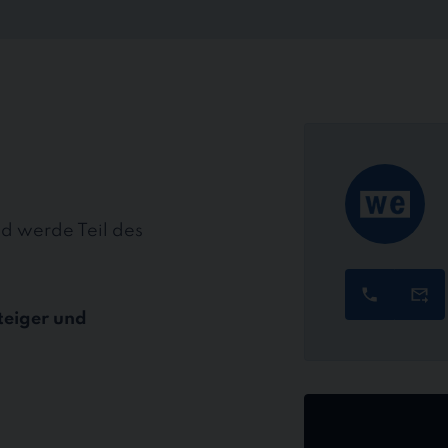
nd werde Teil des
teiger und
Jetzt
online