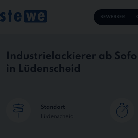
Skip
to
content
BEWERBER
Industrielackierer ab Sofor
in Lüdenscheid
Standort
Lüdenscheid