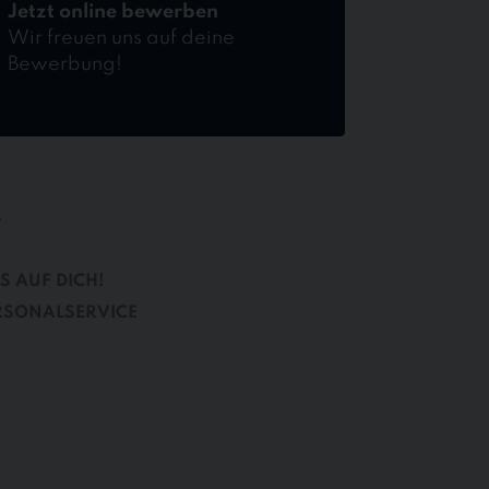
Jetzt online bewerben
Wir freuen uns auf deine
Bewerbung!
B
S AUF DICH!
RSONALSERVICE