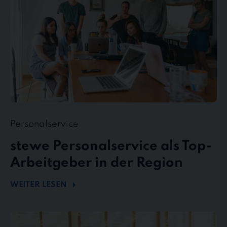
in
der
Region
Personalservice
stewe Personalservice als Top-
Arbeitgeber in der Region
WEITER LESEN
Flexibel