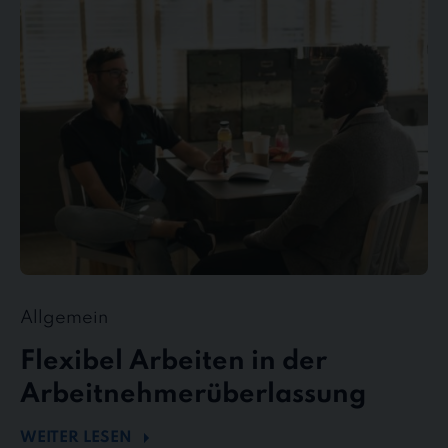
Arbeiten
in
der
Arbeitnehmerüberlassung
Allgemein
Flexibel Arbeiten in der
Arbeitnehmerüberlassung
WEITER LESEN