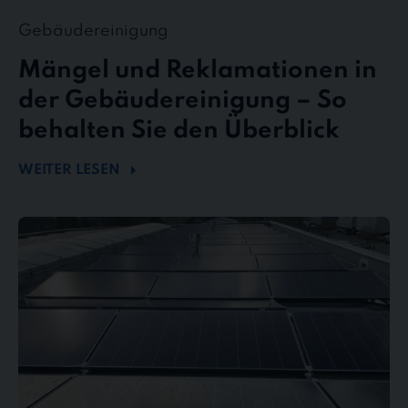
Gebäudereinigung
Mängel und Reklamationen in
der Gebäudereinigung – So
behalten Sie den Überblick
WEITER LESEN
Mehr
Energie
durch
Sauberkeit
–
Wie
Photovoltaikreinigung
die
Effizienz
steigert