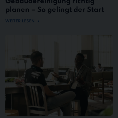
Gebäudereinigung richtig
planen – So gelingt der Start
WEITER LESEN
Mängel
und
Reklamationen
in
der
Gebäudereinigung
–
So
behalten
Sie
den
Überblick