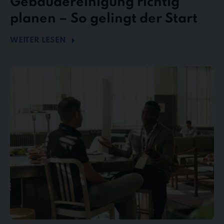
Gebäudereinigung richtig
planen – So gelingt der Start
WEITER LESEN
Mängel
und
Reklamationen
in
der
Gebäudereinigung
–
So
behalten
Sie
den
Überblick