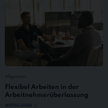
Arbeiten
in
der
Arbeitnehmerüberlassung
Allgemein
Flexibel Arbeiten in der
Arbeitnehmerüberlassung
WEITER LESEN