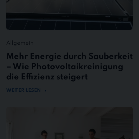
Allgemein
Mehr Energie durch Sauberkeit
– Wie Photovoltaikreinigung
die Effizienz steigert
WEITER LESEN
stewe
Personalservice
als
Top-
Arbeitgeber