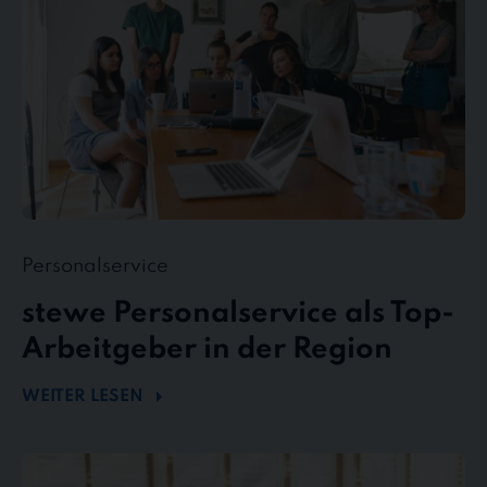
in
der
Region
Personalservice
stewe Personalservice als Top-
Arbeitgeber in der Region
WEITER LESEN
Flexibel