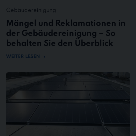
Gebäudereinigung
Mängel und Reklamationen in
der Gebäudereinigung – So
behalten Sie den Überblick
WEITER LESEN
Mehr
Energie
durch
Sauberkeit
–
Wie
Photovoltaikreinigung
die
Effizienz
steigert