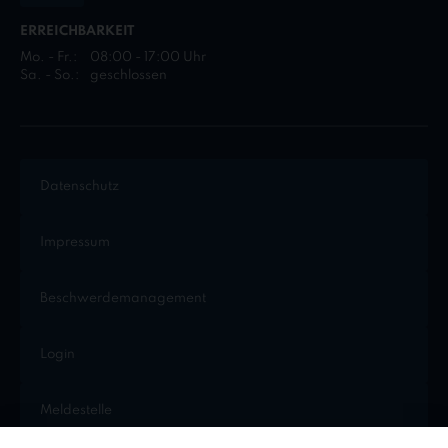
ERREICHBARKEIT
Mo. - Fr.:
08:00 - 17:00 Uhr
Sa. - So.:
geschlossen
Datenschutz
Impressum
Beschwerdemanagement
Login
Meldestelle