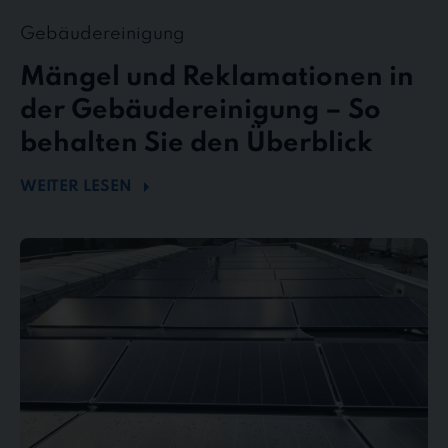
Gebäudereinigung
Mängel und Reklamationen in
der Gebäudereinigung – So
behalten Sie den Überblick
WEITER LESEN
Mehr
Energie
durch
Sauberkeit
–
Wie
Photovoltaikreinigung
die
Effizienz
steigert