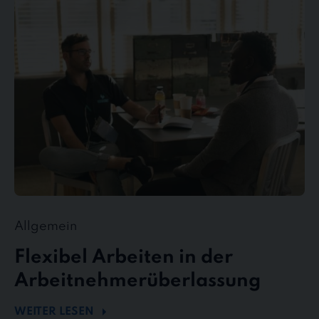
Arbeiten
in
der
Arbeitnehmerüberlassung
Allgemein
Flexibel Arbeiten in der
Arbeitnehmerüberlassung
WEITER LESEN