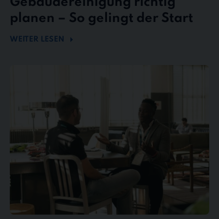
Gebäudereinigung richtig
planen – So gelingt der Start
WEITER LESEN
Mängel
und
Reklamationen
in
der
Gebäudereinigung
–
So
behalten
Sie
den
Überblick