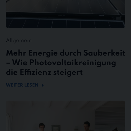
Allgemein
Mehr Energie durch Sauberkeit
– Wie Photovoltaikreinigung
die Effizienz steigert
WEITER LESEN
stewe
Personalservice
als
Top-
Arbeitgeber