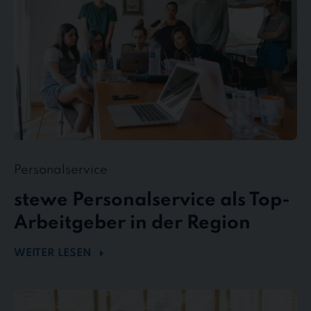
in
der
Region
Personalservice
stewe Personalservice als Top-
Arbeitgeber in der Region
WEITER LESEN
Flexibel