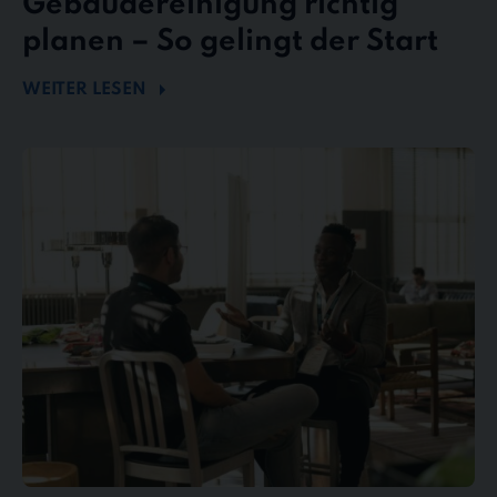
Gebäudereinigung richtig
planen – So gelingt der Start
WEITER LESEN
Mängel
und
Reklamationen
in
der
Gebäudereinigung
–
So
behalten
Sie
den
Überblick