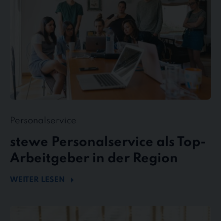
in
der
Region
Personalservice
stewe Personalservice als Top-
Arbeitgeber in der Region
WEITER LESEN
Flexibel