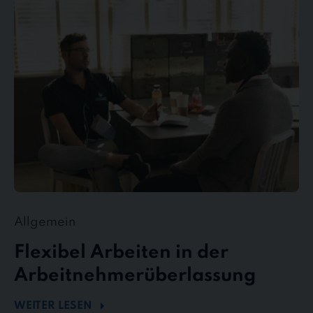
Arbeiten
in
der
Arbeitnehmerüberlassung
Allgemein
Flexibel Arbeiten in der
Arbeitnehmerüberlassung
WEITER LESEN