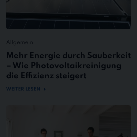
Allgemein
Mehr Energie durch Sauberkeit
– Wie Photovoltaikreinigung
die Effizienz steigert
WEITER LESEN
stewe
Personalservice
als
Top-
Arbeitgeber