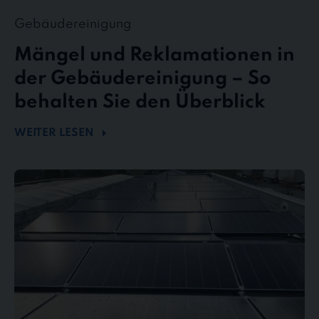
Gebäudereinigung
Mängel und Reklamationen in
der Gebäudereinigung – So
behalten Sie den Überblick
WEITER LESEN
Mehr
Energie
durch
Sauberkeit
–
Wie
Photovoltaikreinigung
die
Effizienz
steigert