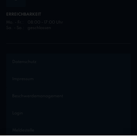
ERREICHBARKEIT
Mo. - Fr.:
08:00 - 17:00 Uhr
Sa. - So.:
geschlossen
Datenschutz
Impressum
Beschwerdemanagement
Login
Meldestelle