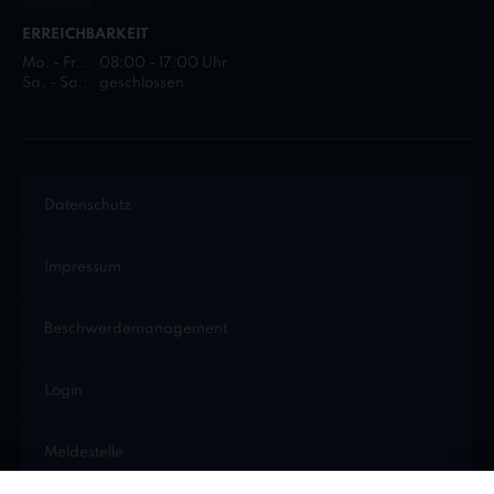
ERREICHBARKEIT
Mo. - Fr.:
08:00 - 17:00 Uhr
Sa. - So.:
geschlossen
Datenschutz
Impressum
Beschwerdemanagement
Login
Meldestelle