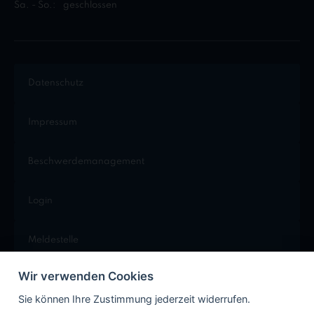
Sa. - So.:
geschlossen
Datenschutz
Impressum
Beschwerdemanagement
Login
Meldestelle
Wir verwenden Cookies
Cookie Einstellungen
Sie können Ihre Zustimmung jederzeit widerrufen.