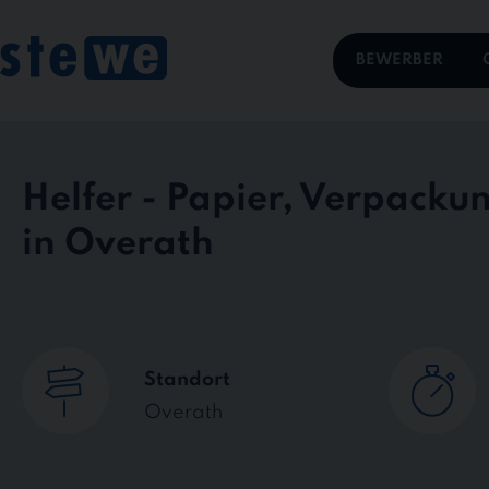
Skip
to
content
BEWERBER
Helfer - Papier, Verpacku
in Overath
Standort
Overath