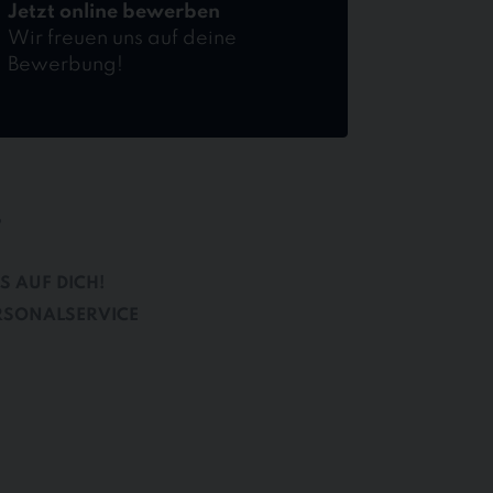
Jetzt online bewerben
Wir freuen uns auf deine
Bewerbung!
B
S AUF DICH!
RSONALSERVICE