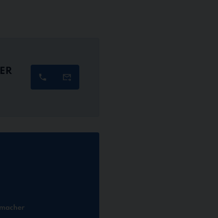
ER
amacher