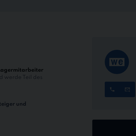
Lagermitarbeiter
d werde Teil des
teiger und
Jetzt
online