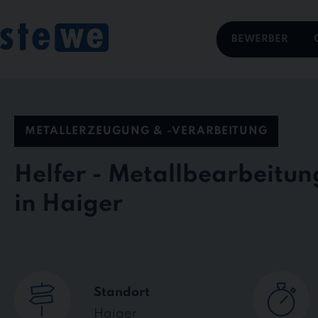
Skip
to
content
BEWERBER
METALLERZEUGUNG & -VERARBEITUNG
Helfer - Metallbearbeitu
in Haiger
Standort
Haiger