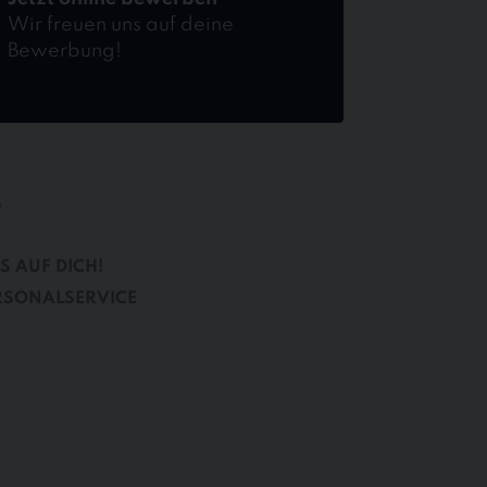
Wir freuen uns auf deine
Bewerbung!
B
S AUF DICH!
RSONALSERVICE