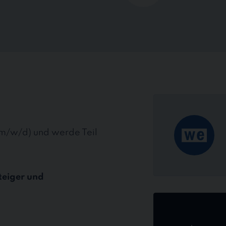
(m/w/d) und werde Teil
teiger und
Jetzt
online
bewerben