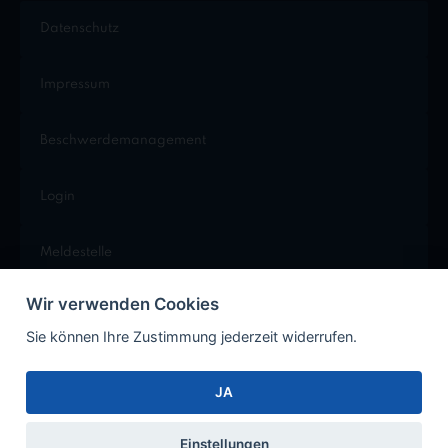
Datenschutz
Impressum
Beschwerdemanagement
Login
Meldestelle
Wir verwenden Cookies
Cookie Einstellungen
Sie können Ihre Zustimmung jederzeit widerrufen.
JA
Facebook
Instagram
Xing
LinkedIn
Einstellungen