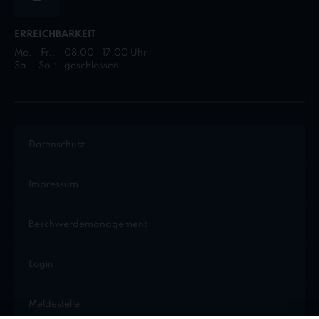
ERREICHBARKEIT
Mo. - Fr.:
08:00 - 17:00 Uhr
Sa. - So.:
geschlossen
Datenschutz
Impressum
Beschwerdemanagement
Login
Meldestelle