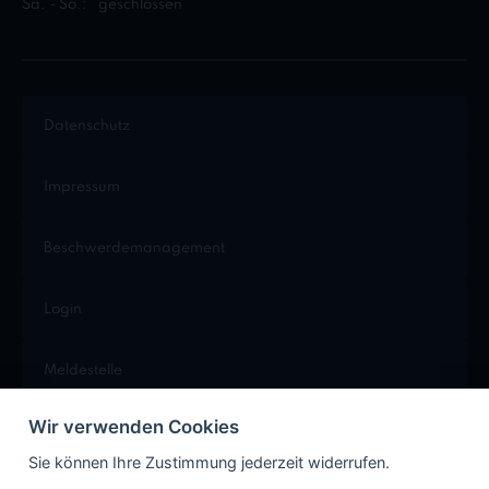
Sa. - So.:
geschlossen
Datenschutz
Impressum
Beschwerdemanagement
Login
Meldestelle
Wir verwenden Cookies
Cookie Einstellungen
Sie können Ihre Zustimmung jederzeit widerrufen.