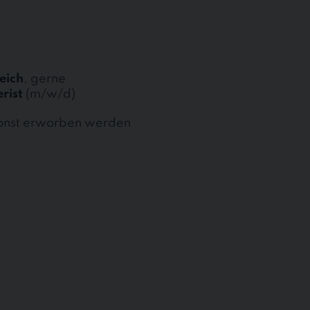
eich
, gerne
rist
(m/w/d)
sonst erworben werden