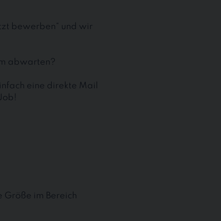
etzt bewerben“ und wir
aum abwarten?
nfach eine direkte Mail
Job!
te Größe im Bereich