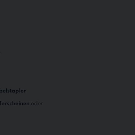
e
elstapler
eferscheinen
oder