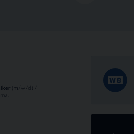
tiker
(m/w/d) /
ams.
Jetzt
online
bewerben