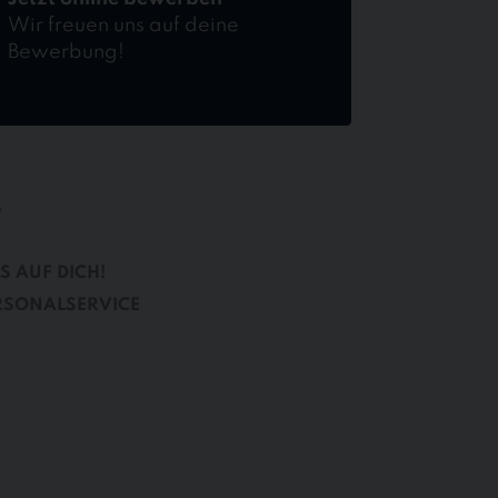
Wir freuen uns auf deine
Bewerbung!
B
S AUF DICH!
RSONALSERVICE