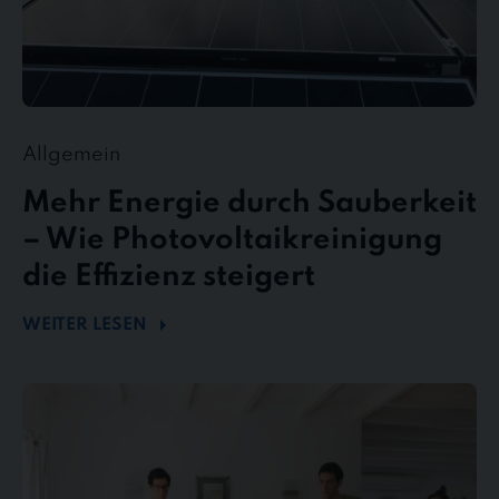
Allgemein
Mehr Energie durch Sauberkeit
– Wie Photovoltaikreinigung
die Effizienz steigert
WEITER LESEN
stewe
Personalservice
als
Top-
Arbeitgeber