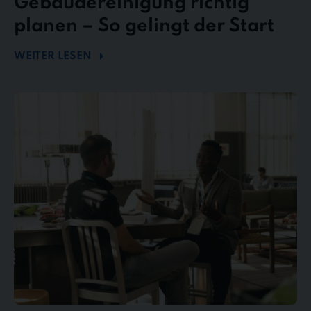
Gebäudereinigung richtig
planen – So gelingt der Start
WEITER LESEN
Mängel
und
Reklamationen
in
der
Gebäudereinigung
–
So
behalten
Sie
den
Überblick