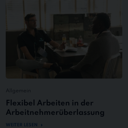
Arbeiten
in
der
Arbeitnehmerüberlassung
Allgemein
Flexibel Arbeiten in der
Arbeitnehmerüberlassung
WEITER LESEN