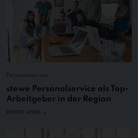
in
der
Region
Personalservice
stewe Personalservice als Top-
Arbeitgeber in der Region
WEITER LESEN
Flexibel