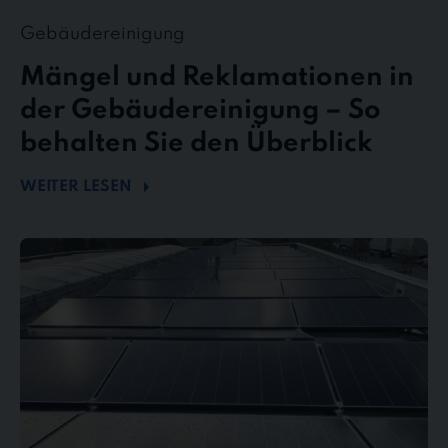
Gebäudereinigung
Mängel und Reklamationen in
der Gebäudereinigung – So
behalten Sie den Überblick
WEITER LESEN
Mehr
Energie
durch
Sauberkeit
–
Wie
Photovoltaikreinigung
die
Effizienz
steigert