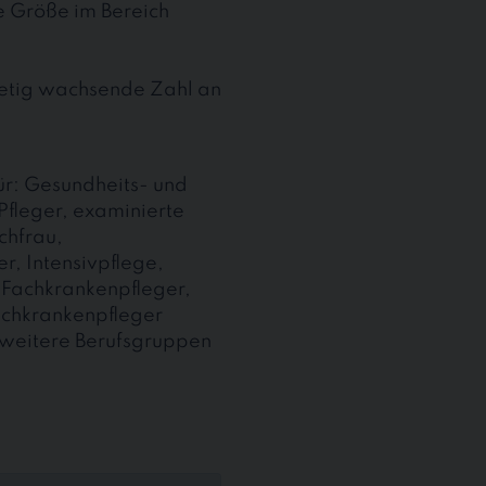
te Größe im Bereich
stetig wachsende Zahl an
 für: Gesundheits- und
Pfleger, examinierte
chfrau,
r, Intensivpflege,
, Fachkrankenpfleger,
achkrankenpfleger
 weitere Berufsgruppen