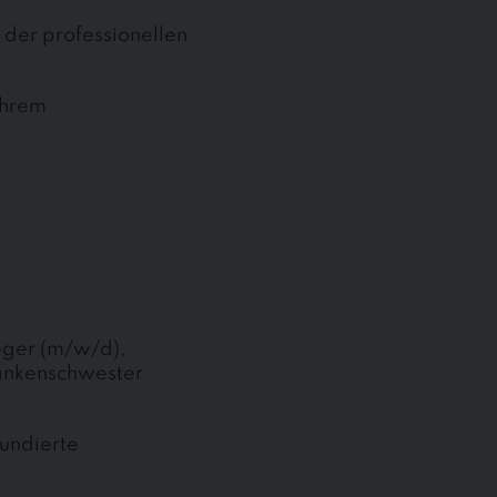
der professionellen
Ihrem
eger (m/w/d),
ankenschwester
fundierte