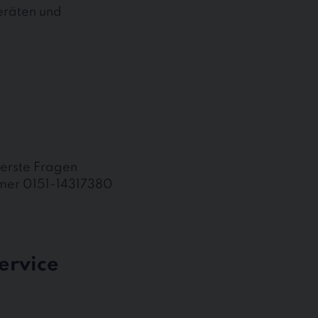
eräten und
erste Fragen
mmer 0151-14317380
ervice