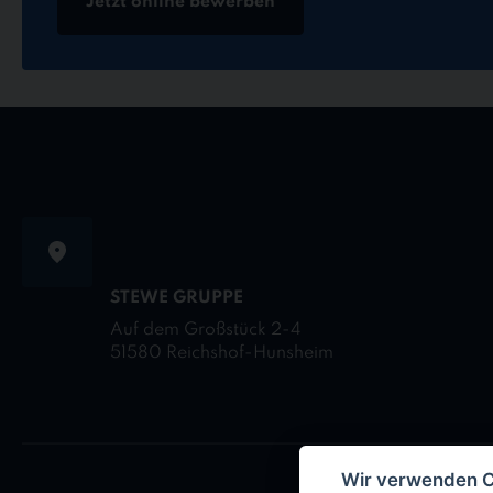
Jetzt online bewerben
STEWE GRUPPE
Auf dem Großstück 2-4
51580 Reichshof-Hunsheim
Wir verwenden 