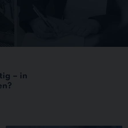
ig – in
en?