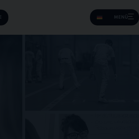
E
MENÜ