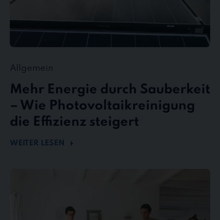
Allgemein
Mehr Energie durch Sauberkeit
– Wie Photovoltaikreinigung
die Effizienz steigert
WEITER LESEN
stewe
Personalservice
als
Top-
Arbeitgeber