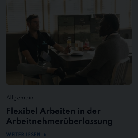
Arbeiten
in
der
Arbeitnehmerüberlassung
Allgemein
Flexibel Arbeiten in der
Arbeitnehmerüberlassung
WEITER LESEN