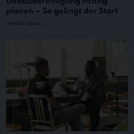
Gebäudereinigung richtig
planen – So gelingt der Start
WEITER LESEN
Mängel
und
Reklamationen
in
der
Gebäudereinigung
–
So
behalten
Sie
den
Überblick