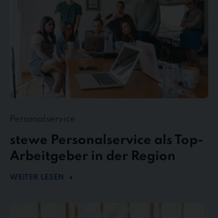
in
der
Region
Personalservice
stewe Personalservice als Top-
Arbeitgeber in der Region
WEITER LESEN
Flexibel