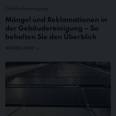
Gebäudereinigung
Mängel und Reklamationen in
der Gebäudereinigung – So
behalten Sie den Überblick
WEITER LESEN
Mehr
Energie
durch
Sauberkeit
–
Wie
Photovoltaikreinigung
die
Effizienz
steigert