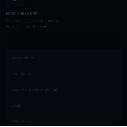
ERREICHBARKEIT
Mo. - Fr.:
08:00 - 17:00 Uhr
Sa. - So.:
geschlossen
Datenschutz
Impressum
Beschwerdemanagement
Login
Meldestelle