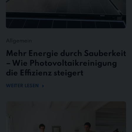
Allgemein
Mehr Energie durch Sauberkeit
– Wie Photovoltaikreinigung
die Effizienz steigert
WEITER LESEN
stewe
Personalservice
als
Top-
Arbeitgeber