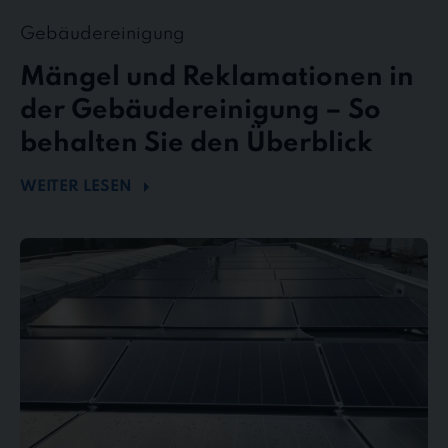
Gebäudereinigung
Mängel und Reklamationen in
der Gebäudereinigung – So
behalten Sie den Überblick
WEITER LESEN
Mehr
Energie
durch
Sauberkeit
–
Wie
Photovoltaikreinigung
die
Effizienz
steigert