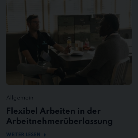
Arbeiten
in
der
Arbeitnehmerüberlassung
Allgemein
Flexibel Arbeiten in der
Arbeitnehmerüberlassung
WEITER LESEN