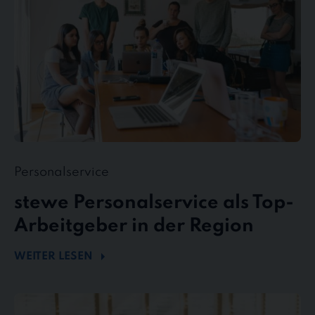
in
der
Region
Personalservice
stewe Personalservice als Top-
Arbeitgeber in der Region
WEITER LESEN
Flexibel