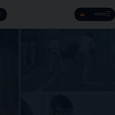
E
MENÜ