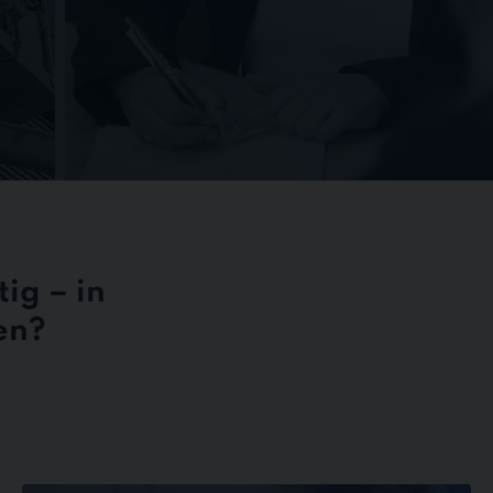
ig – in
en?