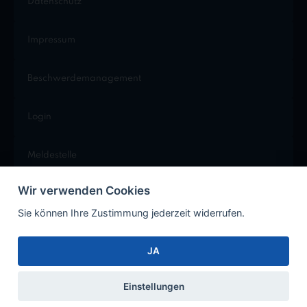
Datenschutz
Impressum
Beschwerdemanagement
Login
Meldestelle
Wir verwenden Cookies
Cookie Einstellungen
Sie können Ihre Zustimmung jederzeit widerrufen.
JA
Facebook
Instagram
Xing
LinkedIn
Einstellungen