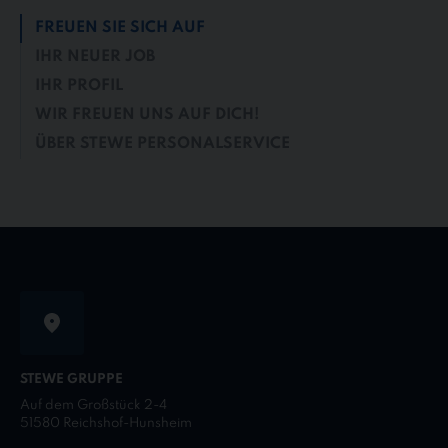
FREUEN SIE SICH AUF
IHR NEUER JOB
IHR PROFIL
WIR FREUEN UNS AUF DICH!
ÜBER STEWE PERSONALSERVICE
STEWE GRUPPE
Auf dem Großstück 2-4
51580 Reichshof-Hunsheim