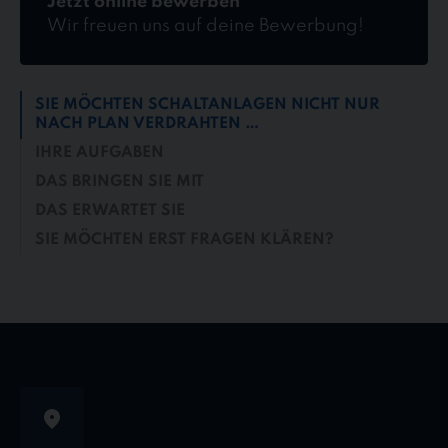
Jetzt online bewerben
Wir freuen uns auf deine Bewerbung!
SIE MÖCHTEN SCHALTANLAGEN NICHT NUR
NACH PLAN VERDRAHTEN …
IHRE AUFGABEN
DAS BRINGEN SIE MIT
DAS ERWARTET SIE
SIE MÖCHTEN ERST FRAGEN KLÄREN?