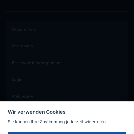
Datenschutz
Impressum
Beschwerdemanagement
Login
Meldestelle
Wir verwenden Cookies
Cookie Einstellungen
Sie können Ihre Zustimmung jederzeit widerrufen.