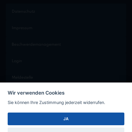
Datenschutz
Impressum
Beschwerdemanagement
Login
Meldestelle
Wir verwenden Cookies
Cookie Einstellungen
Sie können Ihre Zustimmung jederzeit widerrufen.
JA
Facebook
Instagram
Xing
LinkedIn