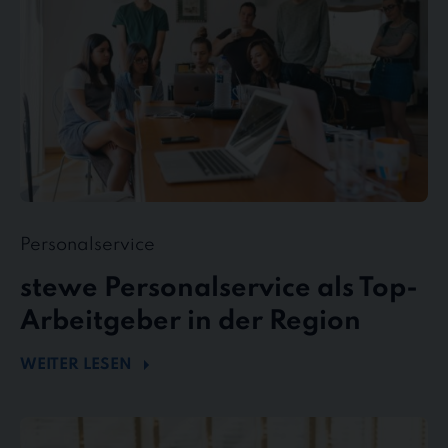
in
der
Region
Personalservice
stewe Personalservice als Top-
Arbeitgeber in der Region
WEITER LESEN
Flexibel