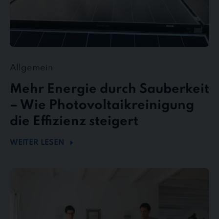
Allgemein
Mehr Energie durch Sauberkeit
– Wie Photovoltaikreinigung
die Effizienz steigert
WEITER LESEN
stewe
Personalservice
als
Top-
Arbeitgeber