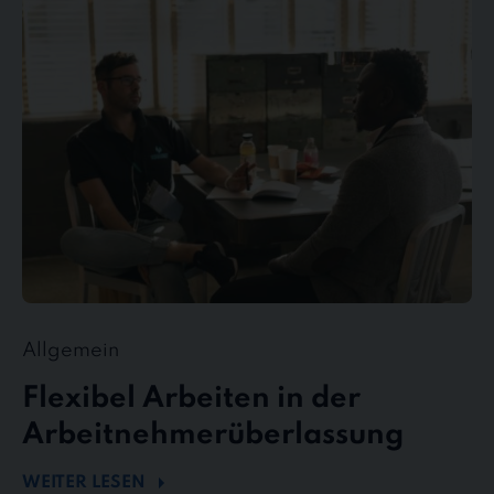
Arbeiten
in
der
Arbeitnehmerüberlassung
Allgemein
Flexibel Arbeiten in der
Arbeitnehmerüberlassung
WEITER LESEN