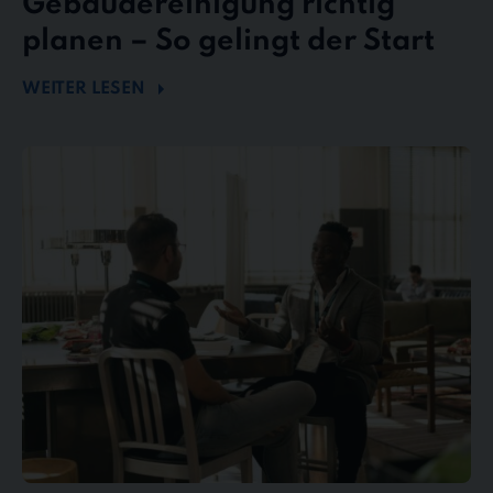
Gebäudereinigung richtig
planen – So gelingt der Start
WEITER LESEN
Mängel
und
Reklamationen
in
der
Gebäudereinigung
–
So
behalten
Sie
den
Überblick