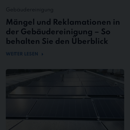
Gebäudereinigung
Mängel und Reklamationen in
der Gebäudereinigung – So
behalten Sie den Überblick
WEITER LESEN
Mehr
Energie
durch
Sauberkeit
–
Wie
Photovoltaikreinigung
die
Effizienz
steigert