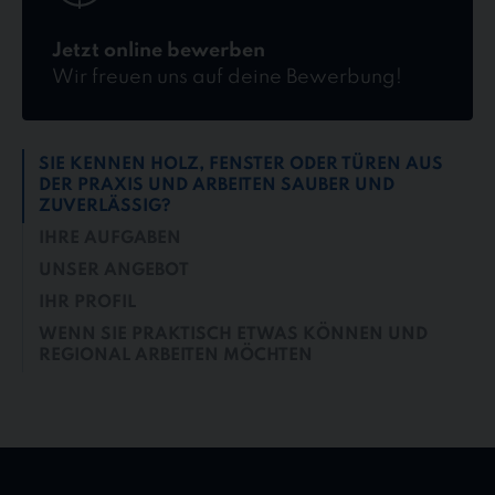
Jetzt online bewerben
Wir freuen uns auf deine Bewerbung!
SIE KENNEN HOLZ, FENSTER ODER TÜREN AUS
DER PRAXIS UND ARBEITEN SAUBER UND
ZUVERLÄSSIG?
IHRE AUFGABEN
UNSER ANGEBOT
IHR PROFIL
WENN SIE PRAKTISCH ETWAS KÖNNEN UND
REGIONAL ARBEITEN MÖCHTEN