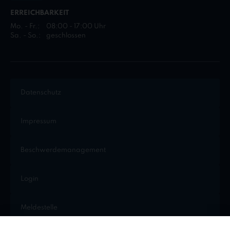
ERREICHBARKEIT
Mo. - Fr.:
08:00 - 17:00 Uhr
Sa. - So.:
geschlossen
Datenschutz
Impressum
Beschwerdemanagement
Login
Meldestelle