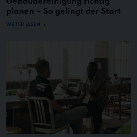
Gebäudereinigung richtig
planen – So gelingt der Start
WEITER LESEN
Mängel
und
Reklamationen
in
der
Gebäudereinigung
–
So
behalten
Sie
den
Überblick