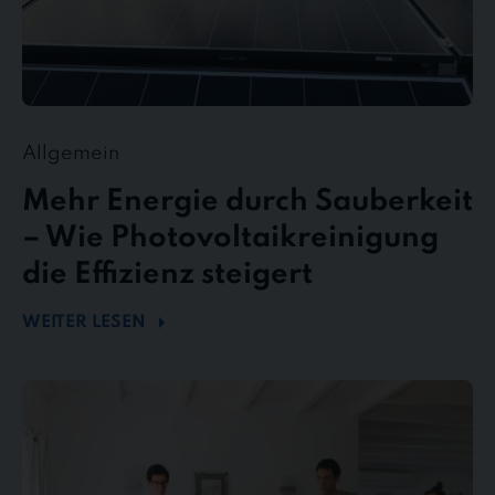
Allgemein
Mehr Energie durch Sauberkeit
– Wie Photovoltaikreinigung
die Effizienz steigert
WEITER LESEN
stewe
Personalservice
als
Top-
Arbeitgeber