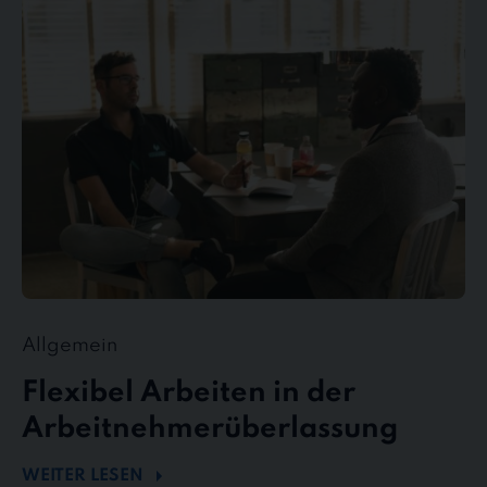
Arbeiten
in
der
Arbeitnehmerüberlassung
Allgemein
Flexibel Arbeiten in der
Arbeitnehmerüberlassung
WEITER LESEN