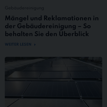
Gebäudereinigung
Mängel und Reklamationen in
der Gebäudereinigung – So
behalten Sie den Überblick
WEITER LESEN
Mehr
Energie
durch
Sauberkeit
–
Wie
Photovoltaikreinigung
die
Effizienz
steigert