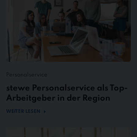
in
der
Region
Personalservice
stewe Personalservice als Top-
Arbeitgeber in der Region
WEITER LESEN
Flexibel