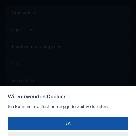
Datenschutz
Impressum
Beschwerdemanagement
Login
Meldestelle
Wir verwenden Cookies
Cookie Einstellungen
Sie können Ihre Zustimmung jederzeit widerrufen.
JA
Facebook
Instagram
Xing
LinkedIn